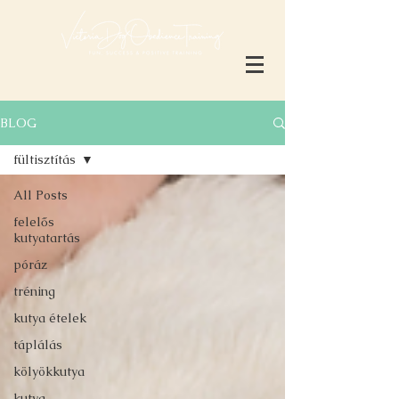
BLOG
fültisztítás
All Posts
felelős
kutyatartás
póráz
tréning
kutya ételek
táplálás
kölyökkutya
kutya