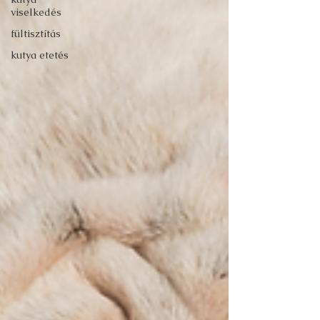
viselkedés
fültisztítás
kutya etetés