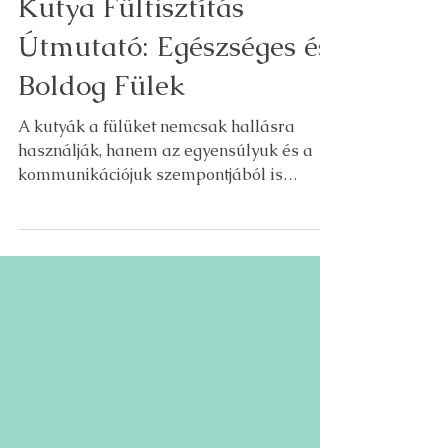
Kutya Fültisztítás
Útmutató: Egészséges és
Boldog Fülek
A kutyák a fülüket nemcsak hallásra
használják, hanem az egyensúlyuk és a
kommunikációjuk szempontjából is
létfontosságúak. A fül formája és
érzékenysége miatt rendszeres ápolást
igényel, hogy tiszta és gyulladásmentes
maradjon. A fültisztítás ijesztőnek tűnhet,
de a megfelelő módszerrel egyszerű,
biztonságos és pozitív élmény lehet a
kutya számára.