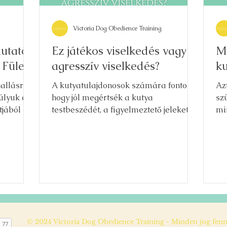
Victoria Dog Obedience Training
mutató:
Ez játékos viselkedés vagy
Me
 Fülek
agresszív viselkedés?
k
hallásra
A kutyatulajdonosok számára fontos,
Az
úlyuk és
hogy jól megértsék a kutya
sz
jából is
testbeszédét, a figyelmeztető jeleket és
min
a és
a természetes viselkedést.
es
s
A
de a
rű,
 lehet a
© 2024 Victoria Dog Obedience Training - Minden jog fennt