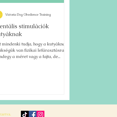
Victoria Dog Obedience Training
ntális stimulációk
utyáknak
t mindenki tudja, hogy a kutyáknak
ükségük van fizikai lefárasztásra,
degy a méret vagy a fajta, de...
artva.