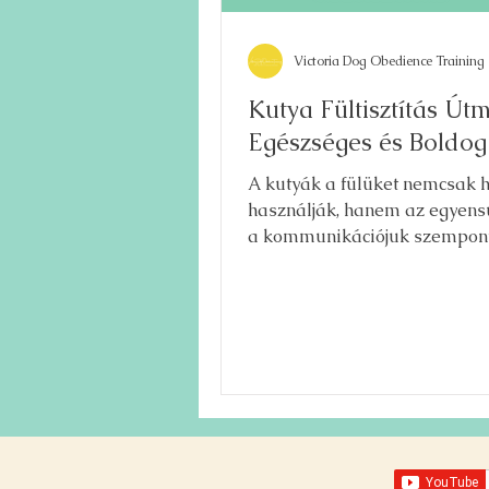
Victoria Dog Obedience Training
Kutya Fültisztítás Út
Egészséges és Boldog
A kutyák a fülüket nemcsak 
használják, hanem az egyens
a kommunikációjuk szempont
létfontosságúak. A fül formáj
érzékenysége miatt rendszer
ápolást igényel, hogy tiszta é
gyulladásmentes maradjon. 
fültisztítás ijesztőnek tűnhet, 
megfelelő módszerrel egysze
biztonságos és pozitív élmény
kutya számára.