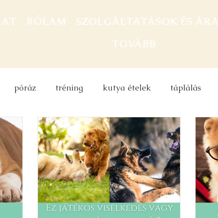
LAT
RÓLAM
SZOLGÁLTATÁSOK ÉS ÁR
TOVÁBB
póráz
tréning
kutya ételek
táplálás
títás
kutya etetés