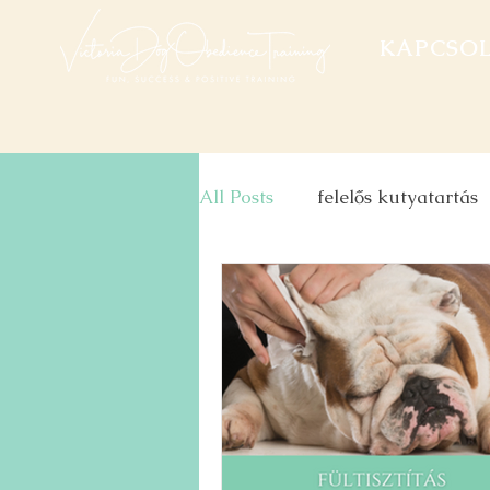
KAPCSO
All Posts
felelős kutyatartás
kutya viselkedés
fültisz