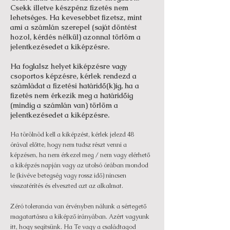
Csekk illetve készpénz fizetés nem
lehetséges. Ha kevesebbet fizetsz, mint
ami a számlán szerepel (saját döntést
hozol, kérdés nélkül) azonnal törlöm a
jelentkezésedet a kiképzésre.
Ha foglalsz helyet kiképzésre vagy
csoportos képzésre, kérlek rendezd a
számládat a fizetési határidő(k)ig, ha a
fizetés nem érkezik meg a határidőig
(mindig a számlán van) törlöm a
jelentkezésedet a kiképzésre.
Ha törölnöd kell a kiképzést, kérlek jelezd 48
órával előtte, hogy nem tudsz részt venni a
képzésen, ha nem érkezel meg / nem vagy elérhető
a kiképzés napján vagy az utolsó órában mondod
le (kivéve betegség vagy rossz idő) nincsen
visszatérítés és elveszted azt az alkalmat.
Zéró tolerancia van érvényben nálunk a sértegető
magatartásra a kiképző irányában. Azért vagyunk
itt, hogy segítsünk. Ha Te vagy a családtagod