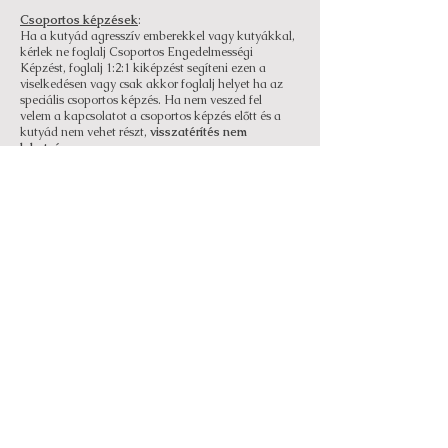
Csoportos képzések
:
Ha a kutyád agresszív emberekkel vagy kutyákkal,
kérlek ne foglalj Csoportos Engedelmességi
Képzést, foglalj 1:2:1 kiképzést segíteni ezen a
viselkedésen vagy csak akkor foglalj helyet ha az
speciális csoportos képzés. Ha nem veszed fel
velem a kapcsolatot a csoportos képzés előtt és a
kutyád nem vehet részt,
visszatérítés nem
lehetséges
.
A kihagyott alkalmakért pénzvisszafizetés nem
lehetséges. Nincs pénzvisszafizetés ha 2 nappal
a csoportos képzés előtt mondod le a tréninget.
Ha egy héttel előtte törlöd a jelentkezést 50%
pénzvisszafizetés lehetséges.
Részleges visszafizetés kihagyott kiképzésekre nem
lehetséges.
A kölyökkutyák oltási programjának teljesnek kell
lennie, hogy részt vehessenek a csoportos
képzésen.
Nem kell teljesen oltottnak lenniük a 1:2:1
kiképzésekre, mert az első/második kiképzés
otthoni kiképzés lesz.
Mindig takaríts fel a kutyád után!