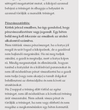
sértegető magatartást mutat, a kiképző azonnal
befejezi a tréninget és elhagyja a helyszínt és
azonnal töröljük a maradék tréninget.
Pénzvisszatérítés:
Kérlek jelezd emailben, ha úgy gondolod, hogy
pénzvisszafizetésre vagy jogosult. Egy héten
belül meg kell érkeznie az emailnek az utolsó
alkalomtól számítva.
Nem térítünk vissza pénzösszeget, ha a kutya jól
reagál és szót fogad a kiképzőnek, de a gazdával
nem hajlandó megcsinálni. Ha mi meg tudjuk
csinálni, a gazdi is megtudja, mert a kutya képes
rá. Mindig megmutatjuk és ellenőrizzük, hogyan
tanítsd a kutyádat és a különböző parancsokat és
nem áll módunkban pénzt visszafizetni ha a gazdi
nem tudja (vagy nem akarja) a tanult dolgokat
beleilleszteni az életmódjába és nem követi az
utasításokat.
Ha 2 nappal a tréning előtt törlöd az egész
tréninget, nem áll módunkban a következő tréning
árát visszautalni. Nem adunk vissza pénzt és
töröljük a tréninget, ha nem vagy elérhető és nem
reagálsz a megkeresésünkre egy héten keresztül.