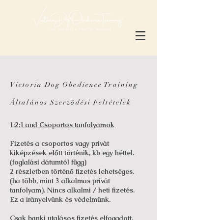
Victoria Dog Obedience Training
Általános Szerződési Feltételek
1:2:1 and Csoportos tanfolyamok
Fizetés a csoportos vagy privát
kiképzések előtt történik, kb egy héttel.
(foglalási dátumtól függ)
2 részletben történő fizetés lehetséges.
(ha több, mint 3 alkalmas privát
tanfolyam). Nincs alkalmi / heti fizetés.
Ez a irányelvünk és védelmünk.
Csak banki utalásos fizetés elfogadott.